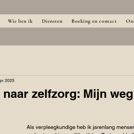
Wie ben ik
Diensten
Boeking en contact
Ont
pr 2025
 naar zelfzorg: Mijn weg
Als verpleegkundige heb ik jarenlang mense