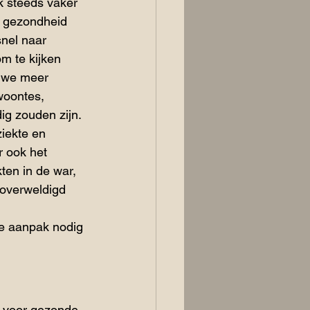
k steeds vaker 
t gezondheid 
nel naar 
om te kijken 
s we meer 
oontes, 
g zouden zijn.​
ziekte en 
r ook het 
ten in de war, 
overweldigd 
e aanpak nodig 
 
n voor gezonde 