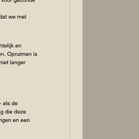
dat we met 
telijk en 
en. Opruimen is 
niet langer 
 als de 
g die deze 
ngen en een 