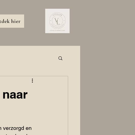
dek hier
 naar
n verzorgd en 