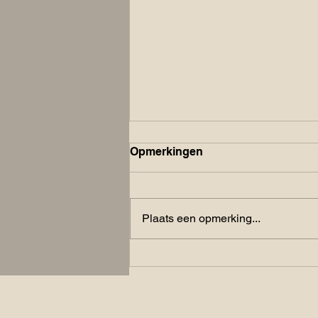
Opmerkingen
Coach allergie
Plaats een opmerking...