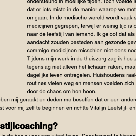
ondersteund in moeilijke tijden. Toch voelde i
dat er iets miste in de manier waarop we me
omgaan. In de medische wereld wordt vaak s
medicijnen gegrepen, terwijl er weinig tijd is 
naar de leefstijl van iemand. Ik geloof dat al
aandacht zouden besteden aan gezonde gew
sommige medicijnen misschien niet eens nodi
Tijdens mijn werk in de thuiszorg zag ik hoe 
tegenslag niet alleen het lichaam raken, maa
dagelijks leven ontregelen. Huishoudens raak
routines vielen weg en mensen voelden zich 
door de chaos om hen heen.​
ben mij geraakt en deden me beseffen dat er een ander
st voor mij zelf te beginnen en richtte Vitalijn Leefstijl- en
stijlcoaching?
l is de basis voor een vitaal leven. Door bewust te kieze