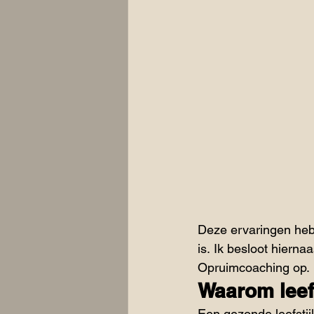
Deze ervaringen heb
is. Ik besloot hiernaa
Opruimcoaching op.​
Waarom leef
Een gezonde leefstij