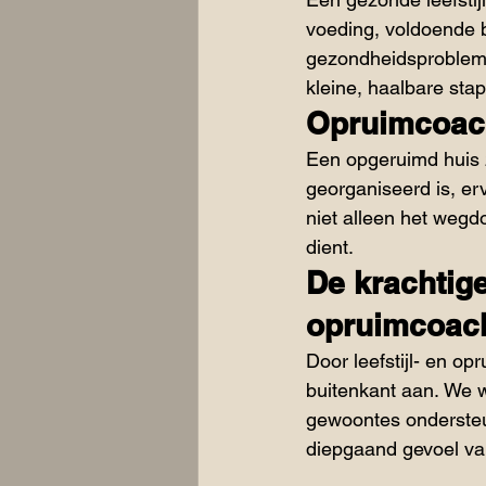
voeding, voldoende 
gezondheidsprobleme
kleine, haalbare sta
Opruimcoac
Een opgeruimd huis z
georganiseerd is, er
niet alleen het wegdo
dient.​
De krachtige
opruimcoac
Door leefstijl- en o
buitenkant aan. We 
gewoontes ondersteu
diepgaand gevoel van